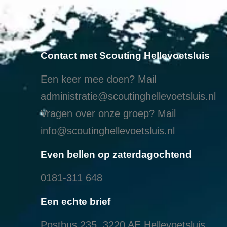
Contact met Scouting Hellevoetsluis
Een keer mee doen? Mail
administratie@scoutinghellevoetsluis.nl
Vragen over onze groep? Mail
info@scoutinghellevoetsluis.nl
Even bellen op zaterdagochtend
0181-311 648
Een echte brief
Postbus 235, 3220 AE Hellevoetsluis