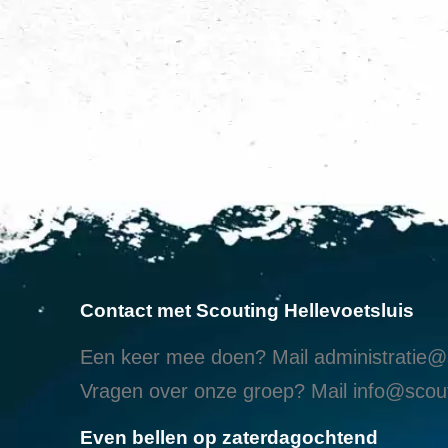
Contact met Scouting Hellevoetsluis
Een keer mee doen? Mail
administratie@s
Vragen over onze groep? Mail
info@scout
Even bellen op zaterdagochtend