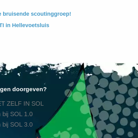
e bruisende scoutinggroep!
I in Hellevoetsluis
ngen doorgeven?
T ZELF IN SOL
 bij SOL 1.0
 bij SOL 3.0