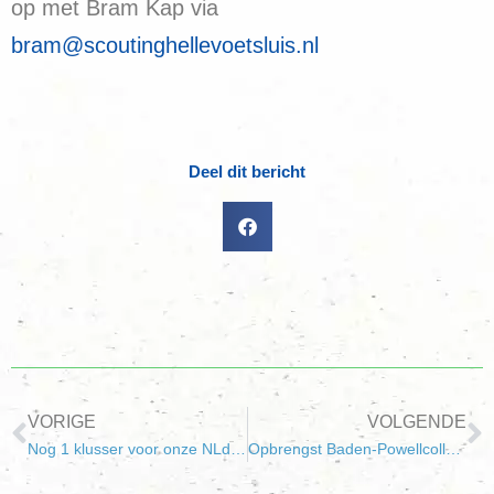
op met Bram Kap via
bram@scoutinghellevoetsluis.nl
Deel dit bericht
VORIGE
VOLGENDE
Nog 1 klusser voor onze NLdoet klus!
Opbrengst Baden-Powellcollecte naar Swaziland