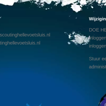
Wijzigi
DOE HE
coutinghellevoetsluis.nl
inloggen
inghellevoetsluis.nl
i
nloggen
Stuur ee
administ