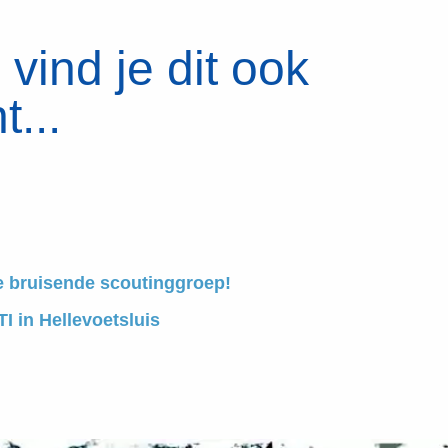
vind je dit ook
t...
e bruisende scoutinggroep!
I in Hellevoetsluis