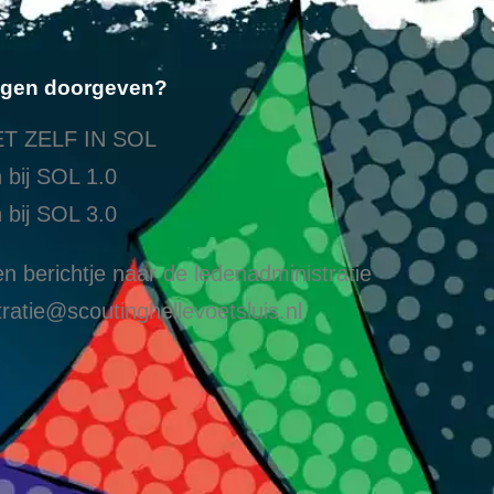
ngen doorgeven?
T ZELF IN SOL
 bij SOL 1.0
 bij SOL 3.0
n berichtje naar de ledenadministratie
ratie@scoutinghellevoetsluis.nl