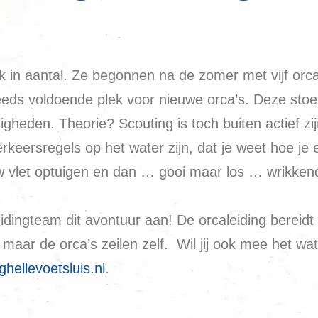
k in aantal. Ze begonnen na de zomer met vijf orca’
teeds voldoende plek voor nieuwe orca’s. Deze sto
heden. Theorie? Scouting is toch buiten actief zij
rkeersregels op het water zijn, dat je weet hoe je e
uw vlet optuigen en dan … gooi maar los … wrikkend
idingteam dit avontuur aan! De orcaleiding bereidt
ar de orca’s zeilen zelf. Wil jij ook mee het wat
hellevoetsluis.nl
.