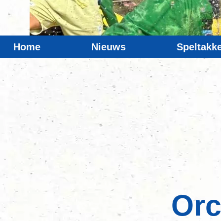
Home
Nieuws
Speltakk
Orc