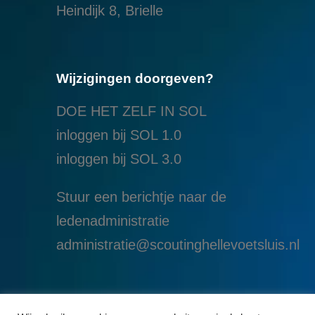
Heindijk 8, Brielle
Wijzigingen doorgeven?
DOE HET ZELF IN SOL
inloggen bij SOL 1.0
i
nloggen bij SOL 3.0
Stuur een berichtje naar de
ledenadministratie
administratie@scoutinghellevoetsluis.nl