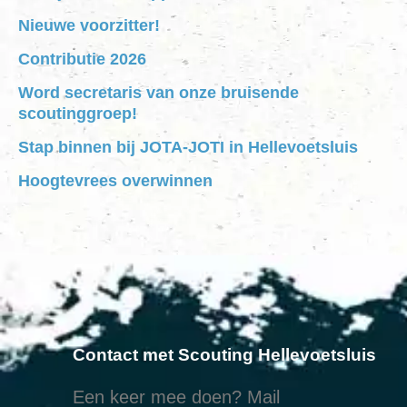
Nieuwe voorzitter!
Contributie 2026
Word secretaris van onze bruisende
scoutinggroep!
Stap binnen bij JOTA-JOTI in Hellevoetsluis
Hoogtevrees overwinnen
Contact met Scouting Hellevoetsluis
Een keer mee doen? Mail