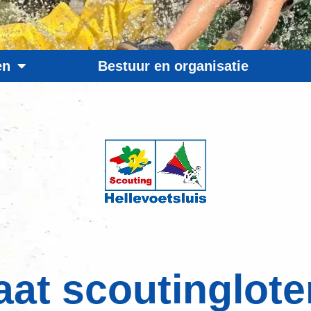
en
Bestuur en organisatie
aat scoutingloter