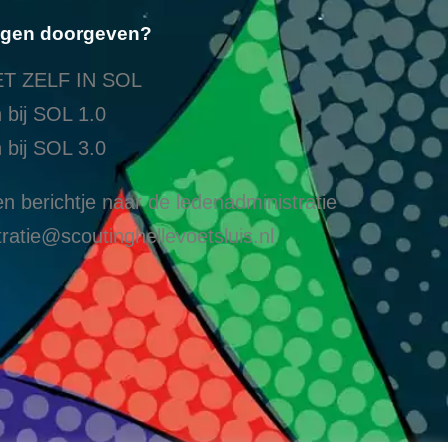
ngen doorgeven?
T ZELF IN SOL
 bij SOL 1.0
 bij SOL 3.0
n berichtje naar de ledenadministratie
ratie@scoutinghellevoetsluis.nl