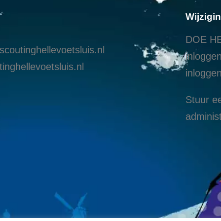
Wijzigi
DOE HE
coutinghellevoetsluis.nl
inloggen
inghellevoetsluis.nl
i
nloggen
Stuur ee
administ