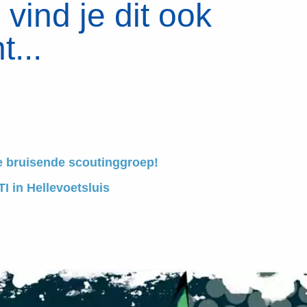
vind je dit ook
t...
e bruisende scoutinggroep!
I in Hellevoetsluis