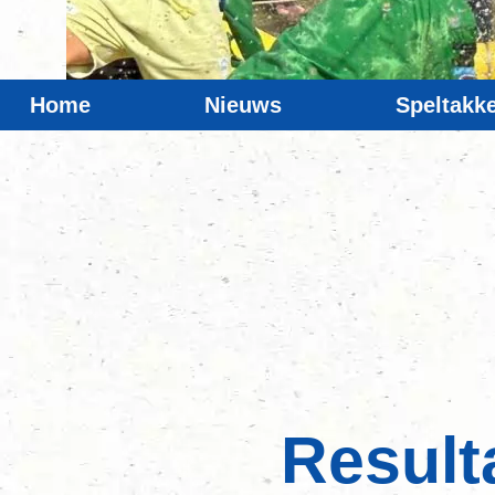
Home
Nieuws
Speltakk
Result