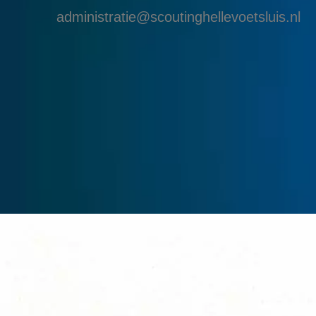
administratie@scoutinghellevoetsluis.nl