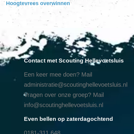
Hoogtevrees overwinnen
Contact met Scouting Hellevoetsluis
Een keer mee doen? Mail
administratie@scoutinghellevoetsluis.nl
Vragen over onze groep? Mail
info@scoutinghellevoetsluis.nl
Even bellen op zaterdagochtend
0181-311 648