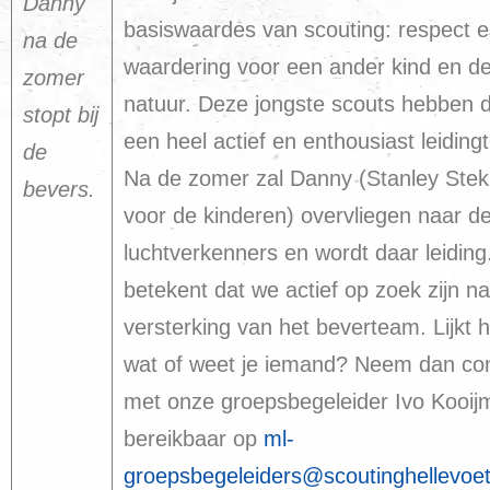
Danny
basiswaardes van scouting: respect 
na de
waardering voor een ander kind en d
zomer
natuur. Deze jongste scouts hebben 
stopt bij
een heel actief en enthousiast leiding
de
Na de zomer zal Danny (Stanley Stek
bevers.
voor de kinderen) overvliegen naar d
luchtverkenners en wordt daar leiding
betekent dat we actief op zoek zijn n
versterking van het beverteam. Lijkt h
wat of weet je iemand? Neem dan con
met onze groepsbegeleider Ivo Kooij
bereikbaar op
ml-
groepsbegeleiders@scoutinghellevoets