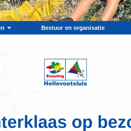
en
Bestuur en organisatie
nterklaas op bez