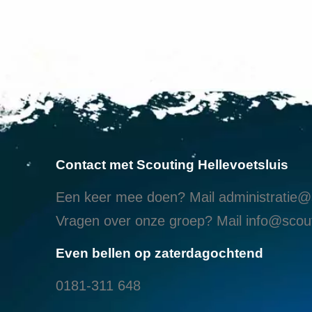
Contact met Scouting Hellevoetsluis
Een keer mee doen? Mail
administratie@s
Vragen over onze groep? Mail
info@scout
Even bellen op zaterdagochtend
0181-311 648