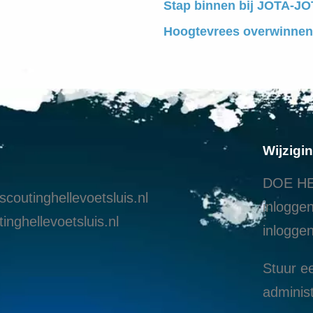
Stap binnen bij JOTA-JOT
Hoogtevrees overwinnen
Wijzigi
DOE HE
coutinghellevoetsluis.nl
inloggen
inghellevoetsluis.nl
i
nloggen
Stuur ee
administ