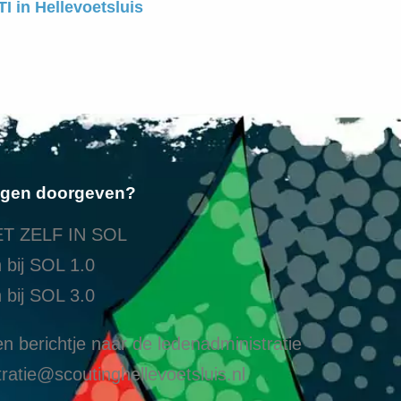
I in Hellevoetsluis
ngen doorgeven?
T ZELF IN SOL
 bij SOL 1.0
 bij SOL 3.0
n berichtje naar de ledenadministratie
ratie@scoutinghellevoetsluis.nl