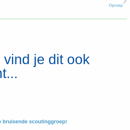
Oproep
vind je dit ook
t...
e bruisende scoutinggroep!