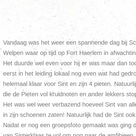
Vandaag was het weer een spannende dag bij Scou
Welpen waar op tijd op Fort Haerlem in afwachti
Het duurde wel even voor hij er was maar dan toch
eerst in het leiding lokaal nog even wat had ged
helemaal klaar voor Sint en zijn 4 pieten. Natuu
die de Pieten vol kruidnoten en ander lekkers sto
Het was wel weer verbazend hoeveel Sint van alle
in zijn schoenen zaten! Natuurlijk had de Sint o
Nadat er nog een groepsfoto gemaakt was ging d
van Sinterklaas te vol om nog naar de amfibieen,