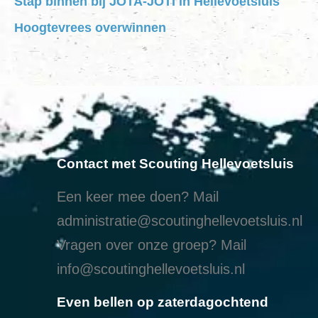
Stap binnen bij JOTA-JOTI in Hellevoetsluis
Hoogtevrees overwinnen
Contact met Scouting Hellevoetsluis
Een keer mee doen? Mail
administratie@scoutinghellevoetsluis.nl
Vragen over onze groep? Mail
info@scoutinghellevoetsluis.nl
Even bellen op zaterdagochtend