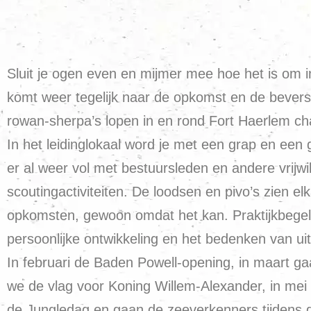
Sluit je ogen even en mijmer mee hoe het is om 
komt weer tegelijk naar de opkomst en de bevers,
rowan-sherpa’s lopen in en rond Fort Haerlem ch
In het leidinglokaal word je met een grap en een 
er al weer vol met bestuursleden en andere vrijw
scoutingactiviteiten. De loodsen en pivo’s zien e
opkomsten, gewoon omdat het kan. Praktijkbegele
persoonlijke ontwikkeling en het bedenken van u
In februari de Baden Powell-opening, in maart gaa
we de vlag voor Koning Willem-Alexander, in mei s
de Jungledag en gaan de zeeverkenners tijdens de