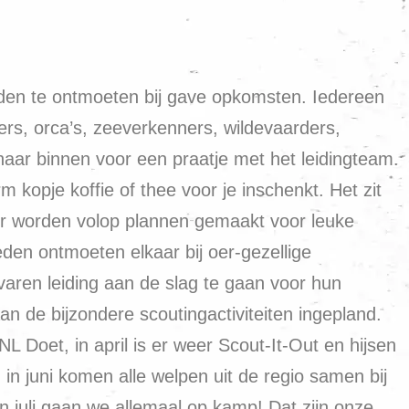
nden te ontmoeten bij gave opkomsten. Iedereen
rs, orca’s, zeeverkenners, wildevaarders,
aar binnen voor een praatje met het leidingteam.
kopje koffie of thee voor je inschenkt. Het zit
. Er worden volop plannen gemaakt voor leuke
eden ontmoeten elkaar bij oer-gezellige
aren leiding aan de slag te gaan voor hun
 de bijzondere scoutingactiviteiten ingepland.
L Doet, in april is er weer Scout-It-Out en hijsen
in juni komen alle welpen uit de regio samen bij
 juli gaan we allemaal op kamp! Dat zijn onze