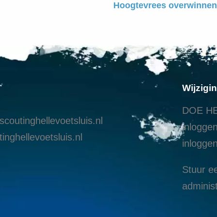
Hoogtevrees overwinnen
Wijzigi
DOE HE
coutinghellevoetsluis.nl
inloggen
inghellevoetsluis.nl
i
nloggen
Stuur ee
administ