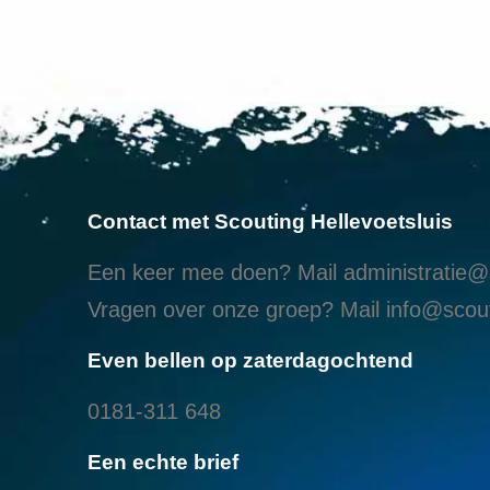
Contact met Scouting Hellevoetsluis
Een keer mee doen? Mail
administratie@s
Vragen over onze groep? Mail
info@scout
Even bellen op zaterdagochtend
0181-311 648
Een echte brief