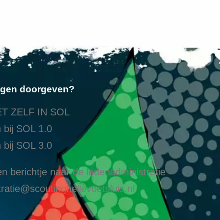
ngen doorgeven?
T ZELF IN SOL
 bij SOL 1.0
 bij SOL 3.0
n berichtje naar de ledenadministratie
ratie@scoutinghellevoetsluis.nl