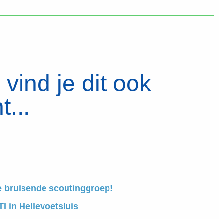
vind je dit ook
t...
e bruisende scoutinggroep!
I in Hellevoetsluis