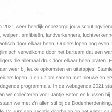
in 2021 weer heerlijk onbezorgd jouw scoutingvrie
 welpen, amfibieën, landverkenners, luchtverkenne
aotisch door elkaar heen. Ouders lopen nog even n
glimlach verwelkomd door het barteam dat een warm 
illigers die allemaal druk door elkaar heen praten
lkaar weer bij leuke opkomsten en uitstapjes! Staml
iders lopen in en uit om samen met nieuwe en erv
itdagende programma’s. In de webagenda 2021 staan
n we collecteren voor Jantje Beton en klussen bij N
taan we met z’n allen stil bij de Dodenherdenking, 
 12-uurs een nachtje doorhalen op het water en in