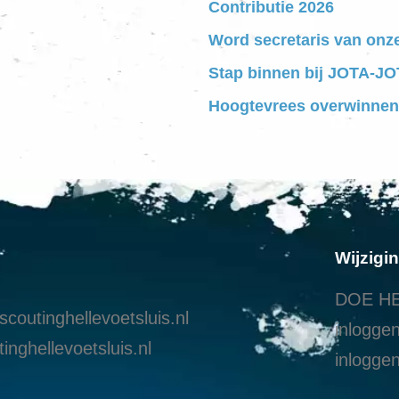
Contributie 2026
Word secretaris van onz
Stap binnen bij JOTA-JOT
Hoogtevrees overwinnen
Wijzigi
DOE HE
coutinghellevoetsluis.nl
inloggen
inghellevoetsluis.nl
i
nloggen