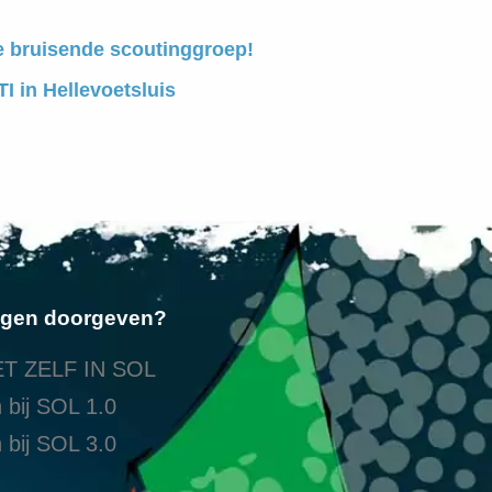
e bruisende scoutinggroep!
I in Hellevoetsluis
ngen doorgeven?
T ZELF IN SOL
 bij SOL 1.0
 bij SOL 3.0