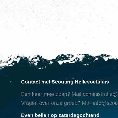
Contact met Scouting Hellevoetsluis
Een keer mee doen? Mail
administratie@s
Vragen over onze groep? Mail
info@scout
Even bellen op zaterdagochtend