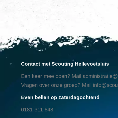
Contact met Scouting Hellevoetsluis
Een keer mee doen? Mail
administratie@s
Vragen over onze groep? Mail
info@scout
Even bellen op zaterdagochtend
0181-311 648