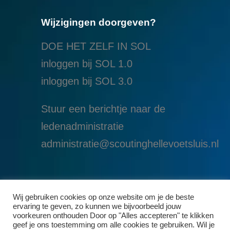
Wijzigingen doorgeven?
DOE HET ZELF IN SOL
inloggen bij SOL 1.0
i
nloggen bij SOL 3.0
Stuur een berichtje naar de
ledenadministratie
administratie@scoutinghellevoetsluis.nl
Wij gebruiken cookies op onze website om je de beste
ervaring te geven, zo kunnen we bijvoorbeeld jouw
voorkeuren onthouden Door op "Alles accepteren" te klikken
geef je ons toestemming om alle cookies te gebruiken. Wil je