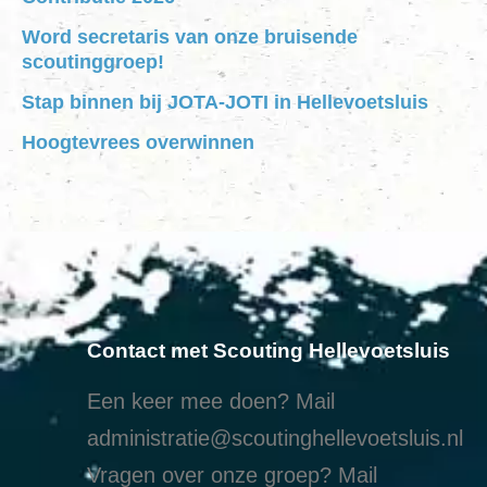
Word secretaris van onze bruisende
scoutinggroep!
Stap binnen bij JOTA-JOTI in Hellevoetsluis
Hoogtevrees overwinnen
Contact met Scouting Hellevoetsluis
Een keer mee doen? Mail
administratie@scoutinghellevoetsluis.nl
Vragen over onze groep? Mail