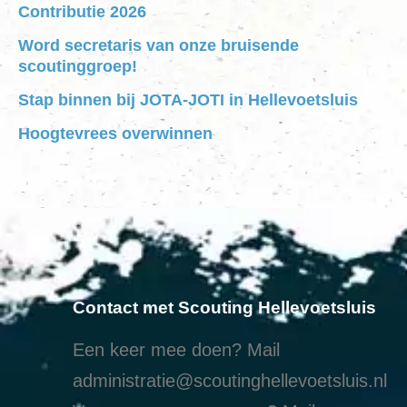
Contributie 2026
Word secretaris van onze bruisende
scoutinggroep!
Stap binnen bij JOTA-JOTI in Hellevoetsluis
Hoogtevrees overwinnen
Contact met Scouting Hellevoetsluis
Een keer mee doen? Mail
administratie@scoutinghellevoetsluis.nl