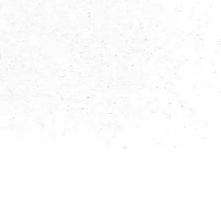
Wij gebruiken cookies op onze website om je de beste ervaring t
jouw voorkeuren onthouden Door op "Alles accepteren" te klikke
cookies te gebruiken. Wil je dit niet dan kan je zelf bepalen wel