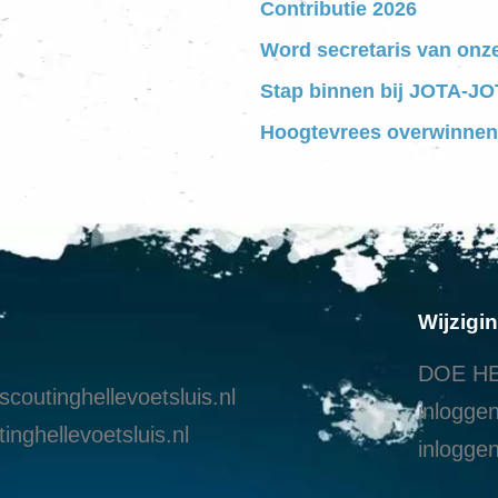
Contributie 2026
Word secretaris van onz
Stap binnen bij JOTA-JOT
Hoogtevrees overwinnen
Wijzigi
DOE HE
coutinghellevoetsluis.nl
inloggen
inghellevoetsluis.nl
i
nloggen