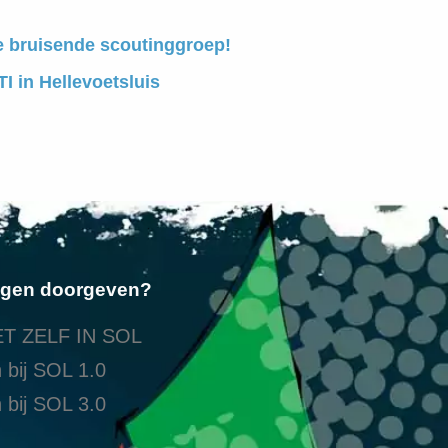
e bruisende scoutinggroep!
I in Hellevoetsluis
ngen doorgeven?
T ZELF IN SOL
 bij SOL 1.0
 bij SOL 3.0