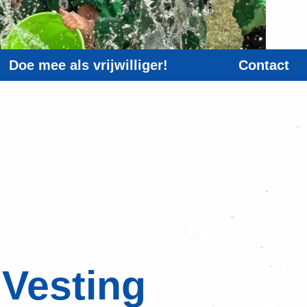
Doe mee als vrijwilliger!
Contact
 Vesting