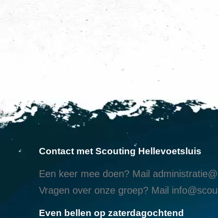
Contact met Scouting Hellevoetsluis
Een keer mee doen? Mail
administratie@s
Vragen over onze groep? Mail
info@scout
Even bellen op zaterdagochtend