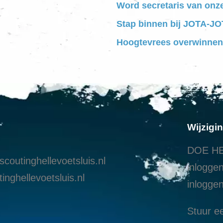
Word secretaris van onz
Stap binnen bij JOTA-JOT
Hoogtevrees overwinnen
Wijzigi
DOE HE
coutinghellevoetsluis.nl
inloggen
inghellevoetsluis.nl
i
nloggen
Stuur ee