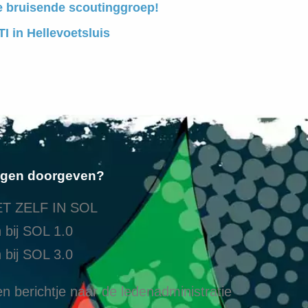
e bruisende scoutinggroep!
I in Hellevoetsluis
ngen doorgeven?
T ZELF IN SOL
 bij SOL 1.0
 bij SOL 3.0
n berichtje naar de ledenadministratie