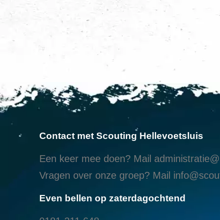
Contact met Scouting Hellevoetsluis
Een keer mee doen? Mail
administratie@s
Vragen over onze groep? Mail
info@scout
Even bellen op zaterdagochtend