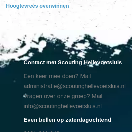
Hoogtevrees overwinnen
Contact met Scouting Hellevoetsluis
Een keer mee doen? Mail
administratie@scoutinghellevoetsluis.nl
Vragen over onze groep? Mail
info@scoutinghellevoetsluis.nl
Even bellen op zaterdagochtend