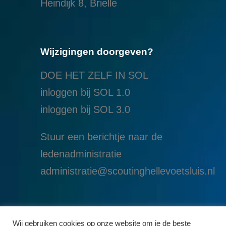
Heindijk 8, Brielle
Wijzigingen doorgeven?
DOE HET ZELF IN SOL
inloggen bij SOL 1.0
i
nloggen bij SOL 3.0
Stuur een berichtje naar de
ledenadministratie
administratie@scoutinghellevoetsluis.nl
Wij gebruiken cookies op onze website om je de beste