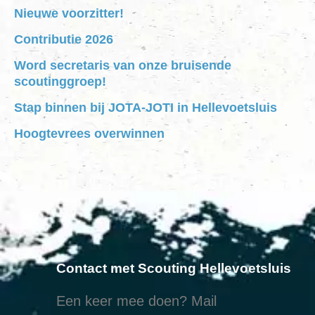
Nieuwe voorzitter!
Contributie 2026
Word secretaris van onze bruisende
scoutinggroep!
Stap binnen bij JOTA-JOTI in Hellevoetsluis
Hoogtevrees overwinnen
Contact met Scouting Hellevoetsluis
Een keer mee doen? Mail