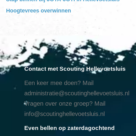
Hoogtevrees overwinnen
Contact met Scouting Hellevoetsluis
Een keer mee doen? Mail
administratie@scoutinghellevoetsluis.nl
Vragen over onze groep? Mail
info@scoutinghellevoetsluis.nl
Even bellen op zaterdagochtend