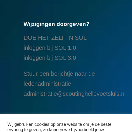
Wijzigingen doorgeven?
DOE HET ZELF IN SOL
inloggen bij SOL 1.0
i
nloggen bij SOL 3.0
Stuur een berichtje naar de
ledenadministratie
administratie@scoutinghellevoetsluis.nl
Wij gebruiken cookies op onze website om je de beste
ervaring te geven, zo kunnen we bijvoorbeeld jouw