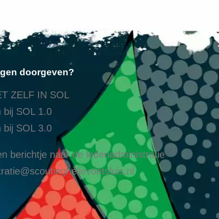
ngen doorgeven?
T ZELF IN SOL
 bij SOL 1.0
 bij SOL 3.0
n berichtje naar de ledenadministratie
ratie@scoutinghellevoetsluis.nl