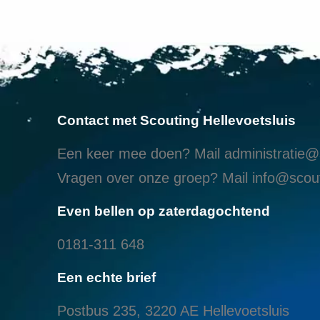
Contact met Scouting Hellevoetsluis
Een keer mee doen? Mail
administratie@s
Vragen over onze groep? Mail
info@scout
Even bellen op zaterdagochtend
0181-311 648
Een echte brief
Postbus 235, 3220 AE Hellevoetsluis