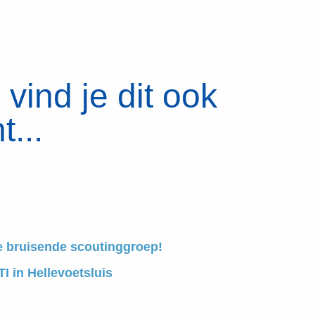
vind je dit ook
t...
e bruisende scoutinggroep!
I in Hellevoetsluis