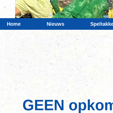
Home
Nieuws
Speltakk
GEEN opkomst