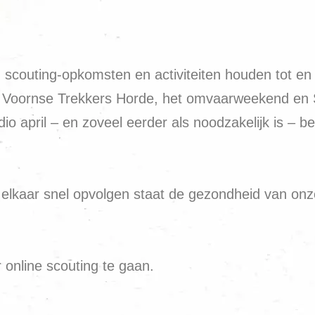
couting-opkomsten en activiteiten houden tot en me
 Voornse Trekkers Horde, het omvaarweekend en St. 
dio april – en zoveel eerder als noodzakelijk is – b
elkaar snel opvolgen staat de gezondheid van onze v
r online scouting te gaan.