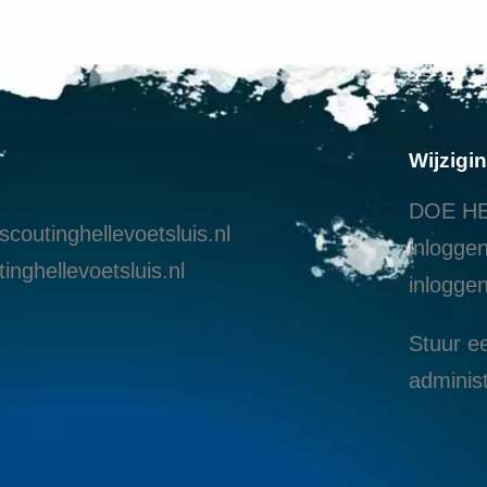
Wijzigi
DOE HE
coutinghellevoetsluis.nl
inloggen
inghellevoetsluis.nl
i
nloggen
Stuur ee
administ