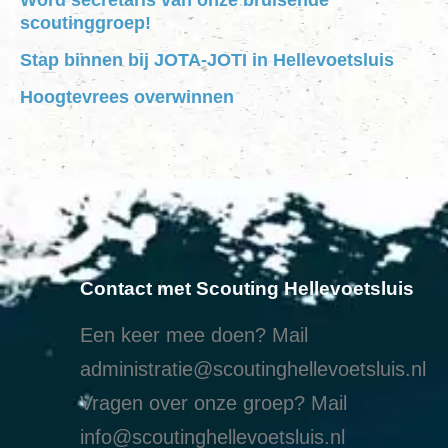
scoutinggroep!
Stap binnen bij JOTA-JOTI in Hellevoetsluis
Hoogtevrees overwinnen
Contact met Scouting Hellevoetsluis
Een keer mee doen? Mail
administratie@scoutinghellevoetsluis.nl
Vragen over onze groep? Mail
info@scoutinghellevoetsluis.nl