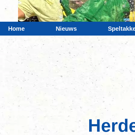
Home
Nieuws
Speltakk
Herd