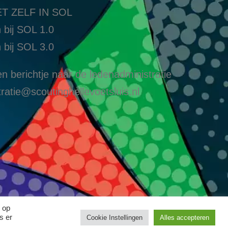
T ZELF IN SOL
 bij SOL 1.0
 bij SOL 3.0
n berichtje naar de ledenadministratie
ratie@scoutinghellevoetsluis.nl
 op
s er
Cookie Instellingen
Alles accepteren