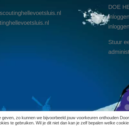
DOE HE
coutinghellevoetsluis.nl
inloggen
inghellevoetsluis.nl
i
nloggen
Stuur ee
administ
te geven, zo kunnen we bijvoorbeeld jouw voorkeuren onthouden Door
ies te gebruiken. Wil je dit niet dan kan je zelf bepalen welke cookie