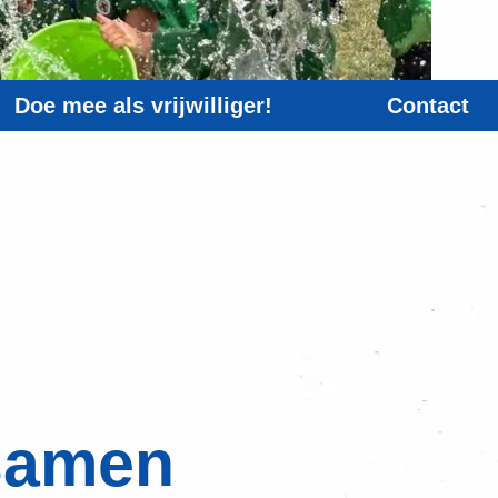
Doe mee als vrijwilliger!
Contact
samen