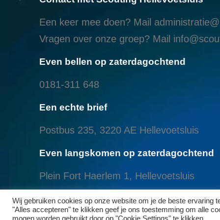
Een keer mee doen? Mail
administratie@s
Vragen over onze groep? Mail
info@scout
Even bellen op zaterdagochtend
0181-311 648
Een echte brief
Postbus 235, 3220 AE Hellevoetsluis
Even langskomen op zaterdagochtend
Plein Fort Haerlem 1, Hellevoetsluis
Even langskomen aan het Brielse meer
Wij gebruiken cookies op onze website om je de beste ervaring 
"Alles accepteren" te klikken geef je ons toestemming om alle cook
mogen worden gebruikt door op "Cookie Settings" te klikken.