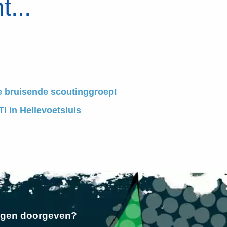
t...
e bruisende scoutinggroep!
I in Hellevoetsluis
ngen doorgeven?