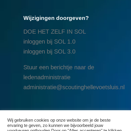
Wijzigingen doorgeven?
DOE HET ZELF IN SOL
inloggen bij SOL 1.0
i
nloggen bij SOL 3.0
Stuur een berichtje naar de
ledenadministratie
administratie@scoutinghellevoetsluis.nl
Wij gebruiken cookies op onze website om je de beste
ervaring te geven, zo kunnen we bijvoorbeeld jouw
voorkeuren onthouden Door op "Alles accepteren" te klikken