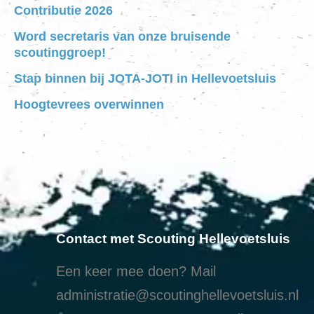
Contributie 2026
Word secretaris van onze bruisende
scoutinggroep!
Stap binnen bij JOTA-JOTI in Hellevoetsluis
Hoogtevrees overwinnen
Contact met Scouting Hellevoetsluis
Een keer mee doen? Mail
administratie@scoutinghellevoetsluis.nl