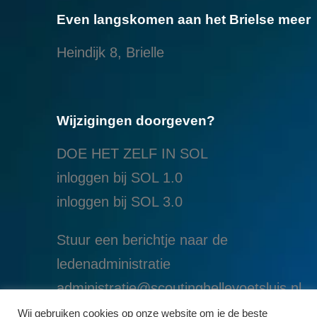
Even langskomen aan het Brielse meer
Heindijk 8, Brielle
Wijzigingen doorgeven?
DOE HET ZELF IN SOL
inloggen bij SOL 1.0
i
nloggen bij SOL 3.0
Stuur een berichtje naar de
ledenadministratie
administratie@scoutinghellevoetsluis.nl
Wij gebruiken cookies op onze website om je de beste