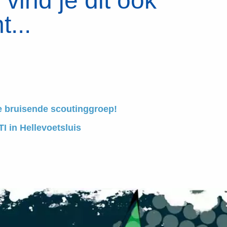
vind je dit ook
t...
e bruisende scoutinggroep!
I in Hellevoetsluis