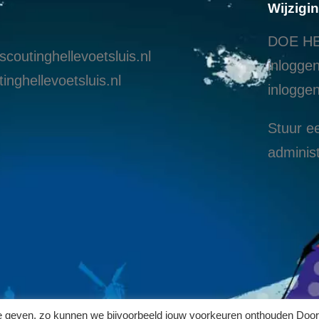
Wijzigi
DOE HE
coutinghellevoetsluis.nl
inloggen
inghellevoetsluis.nl
i
nloggen
Stuur ee
administ
te geven, zo kunnen we bijvoorbeeld jouw voorkeuren onthouden Door