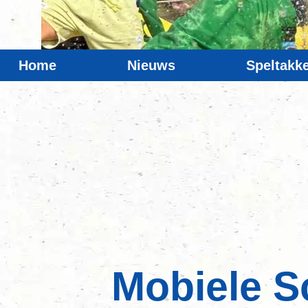
Home
Nieuws
Speltakk
Mobiele S