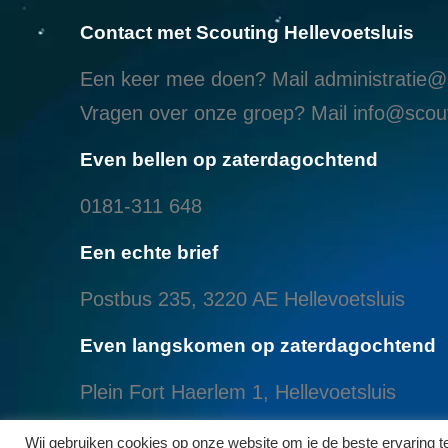
Contact met Scouting Hellevoetsluis
Een keer mee doen? Mail
administratie@s
Vragen over onze groep? Mail
info@scout
Even bellen op zaterdagochtend
0181-311 648
Een echte brief
Postbus 235, 3220 AE Hellevoetsluis
Even langskomen op zaterdagochtend
Plein Fort Haerlem 1, Hellevoetsluis
Even langskomen aan het Brielse meer
Wij gebruiken cookies op onze website om je de beste ervaring 