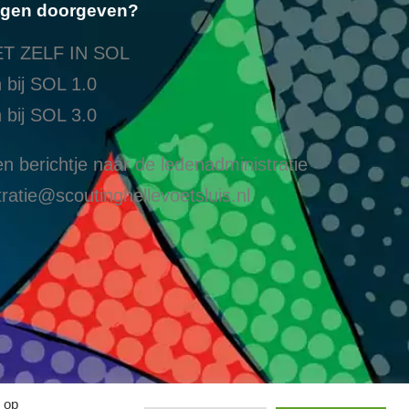
ngen doorgeven?
T ZELF IN SOL
 bij SOL 1.0
 bij SOL 3.0
n berichtje naar de ledenadministratie
ratie@scoutinghellevoetsluis.nl
 op