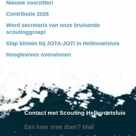
Nieuwe voorzitter!
Contributie 2026
Word secretaris van onze bruisende
scoutinggroep!
Stap binnen bij JOTA-JOTI in Hellevoetsluis
Hoogtevrees overwinnen
Contact met Scouting Hellevoetsluis
Een keer mee doen? Mail