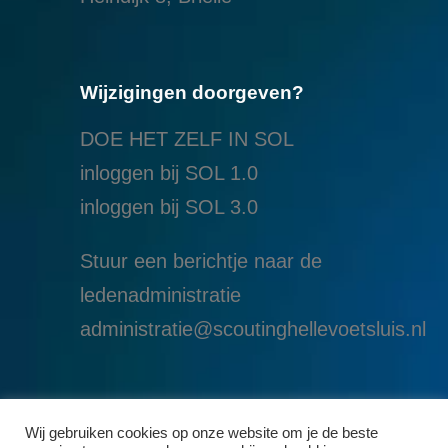
Wijzigingen doorgeven?
DOE HET ZELF IN SOL
inloggen bij SOL 1.0
i
nloggen bij SOL 3.0
Stuur een berichtje naar de
ledenadministratie
administratie@scoutinghellevoetsluis.nl
Wij gebruiken cookies op onze website om je de beste