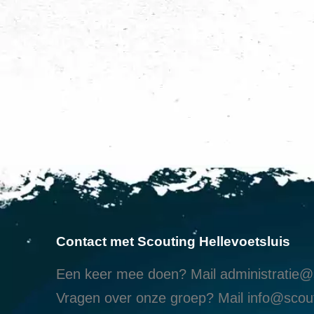
Contact met Scouting Hellevoetsluis
Een keer mee doen? Mail
administratie@s
Vragen over onze groep? Mail
info@scout