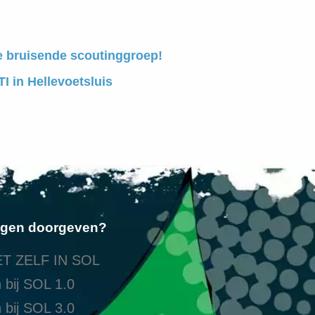
e bruisende scoutinggroep!
I in Hellevoetsluis
ngen doorgeven?
T ZELF IN SOL
 bij SOL 1.0
 bij SOL 3.0