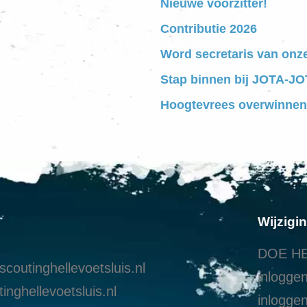
Nieuwe voorzitter!
Contributie 2026
Word secretaris van onz
Stap binnen bij JOTA-JOT
Hoogtevrees overwinnen
Wijzigi
DOE HE
coutinghellevoetsluis.nl
inloggen
inghellevoetsluis.nl
i
nloggen