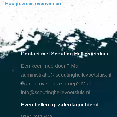
Hoogtevrees overwinnen
Contact met Scouting Hellevoetsluis
Een keer mee doen? Mail
administratie@scoutinghellevoetsluis.nl
Vragen over onze groep? Mail
info@scoutinghellevoetsluis.nl
Even bellen op zaterdagochtend
0181-311 648