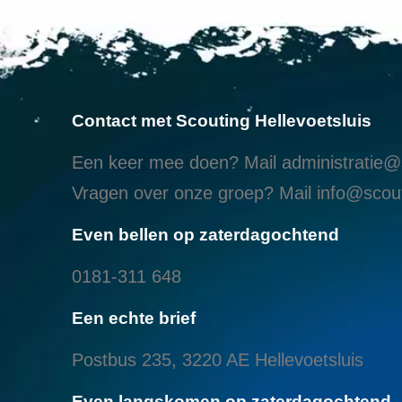
Contact met Scouting Hellevoetsluis
Een keer mee doen? Mail
administratie@s
Vragen over onze groep? Mail
info@scout
Even bellen op zaterdagochtend
0181-311 648
Een echte brief
Postbus 235, 3220 AE Hellevoetsluis
Even langskomen op zaterdagochtend