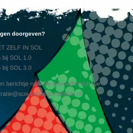
ngen doorgeven?
T ZELF IN SOL
 bij SOL 1.0
 bij SOL 3.0
n berichtje naar de ledenadministratie
ratie@scoutinghellevoetsluis.nl