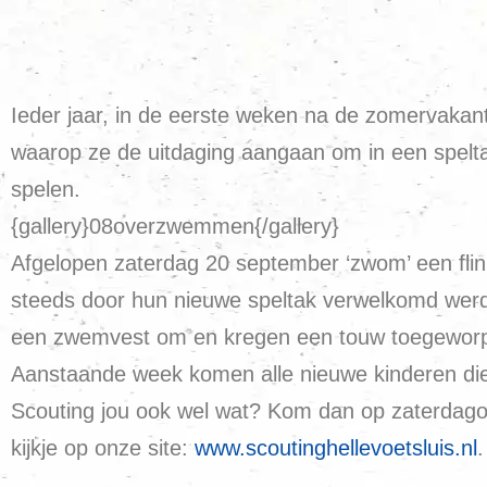
Ieder jaar, in de eerste weken na de zomervakant
waarop ze de uitdaging aangaan om in een spelt
spelen.
{gallery}08overzwemmen{/gallery}
Afgelopen zaterdag 20 september ‘zwom’ een fli
steeds door hun nieuwe speltak verwelkomd werd
een zwemvest om en kregen een touw toegeworpe
Aanstaande week komen alle nieuwe kinderen die no
Scouting jou ook wel wat? Kom dan op zaterdago
kijkje op onze site:
www.scoutinghellevoetsluis.nl