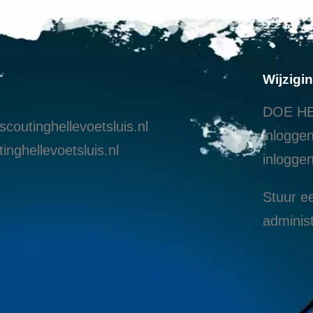
Wijzigi
DOE HE
coutinghellevoetsluis.nl
inloggen
inghellevoetsluis.nl
i
nloggen
Stuur ee
administ