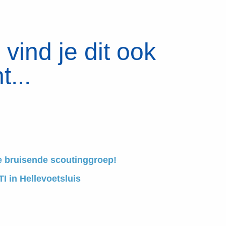
vind je dit ook
t...
e bruisende scoutinggroep!
I in Hellevoetsluis