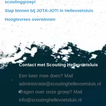
scoutinggroep!
Stap binnen bij JOTA-JOTI in Hellevoetsluis
Hoogtevrees overwinnen
Contact met Scouting Hellevoetsluis
Een keer mee doen? Mail
administratie@scoutinghellevoetsluis.nl
Vragen over onze groep? Mail
info@scoutinghellevoetsluis.nl