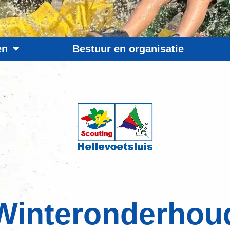
en
Bestuur en organisatie
Winteronderhou