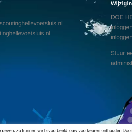
Wijzigi
DOE HE
coutinghellevoetsluis.nl
inloggen
inghellevoetsluis.nl
i
nloggen
Stuur ee
administ
te geven, zo kunnen we bijvoorbeeld jouw voorkeuren onthouden Door