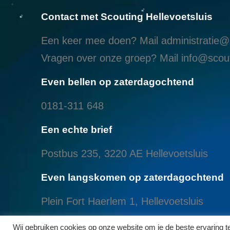
Contact met Scouting Hellevoetsluis
Een keer mee doen? Mail
administratie@s
Vragen over onze groep? Mail
info@scout
Even bellen op zaterdagochtend
0181-311 648
Een echte brief
Postbus 235, 3220 AE Hellevoetsluis
Even langskomen op zaterdagochtend
Plein Fort Haerlem 1, Hellevoetsluis
Even langskomen aan het Brielse meer
Wij gebruiken cookies op onze website om je de beste ervaring 