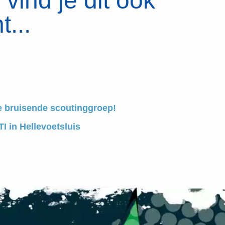
vind je dit ook
t...
e bruisende scoutinggroep!
I in Hellevoetsluis