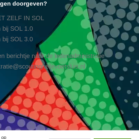
ngen doorgeven?
T ZELF IN SOL
 bij SOL 1.0
 bij SOL 3.0
n berichtje naar de ledenadministratie
ratie@scoutinghellevoetsluis.nl
 op