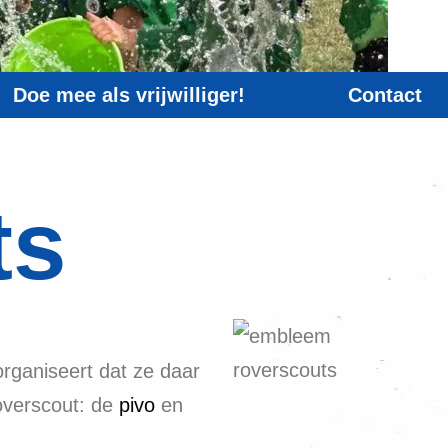
Doe mee als vrijwilliger!
Contact
ts
 organiseert dat ze daar
overscout: de
pivo
en