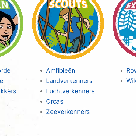
orde
Amfibieën
Ro
de
Landverkenners
Wil
ekkers
Luchtverkenners
Orca’s
Zeeverkenners