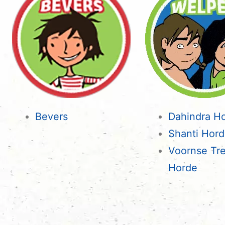
Bevers
Dahindra H
Shanti Hor
Voornse Tr
Horde