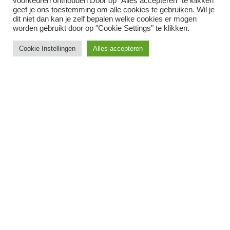
voorkeuren onthouden Door op "Alles accepteren" te klikken
geef je ons toestemming om alle cookies te gebruiken. Wil je
Postbus 235, 3220 AE Hellevoetsluis
dit niet dan kan je zelf bepalen welke cookies er mogen
worden gebruikt door op "Cookie Settings" te klikken.
Even langskomen op zaterdagochtend
Cookie Instellingen
Alles accepteren
Plein Fort Haerlem 1, Hellevoetsluis
Even langskomen aan het Brielse meer
Heindijk 8, Brielle
Wijzigingen doorgeven?
DOE HET ZELF IN SOL
inloggen bij SOL 1.0
i
nloggen bij SOL 3.0