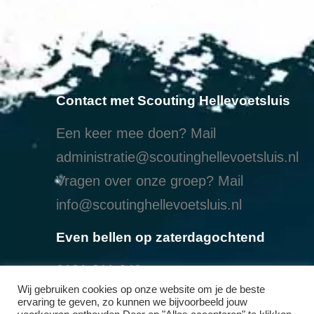
Contact met Scouting Hellevoetsluis
Een keer mee doen? Mail
administratie@scoutinghellevoetsluis.nl
Vragen over onze groep? Mail
info@scoutinghellevoetsluis.nl
Even bellen op zaterdagochtend
0181-311 648
Wij gebruiken cookies op onze website om je de beste
Een echte brief
ervaring te geven, zo kunnen we bijvoorbeeld jouw